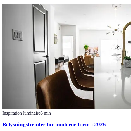
Inspiration luminaire
6
min
Belysningstrender for moderne hjem i 2026