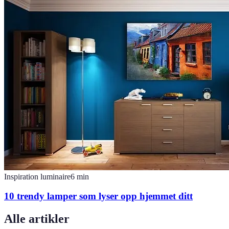
Inspiration luminaire
6
min
10 trendy lamper som lyser opp hjemmet ditt
Alle artikler