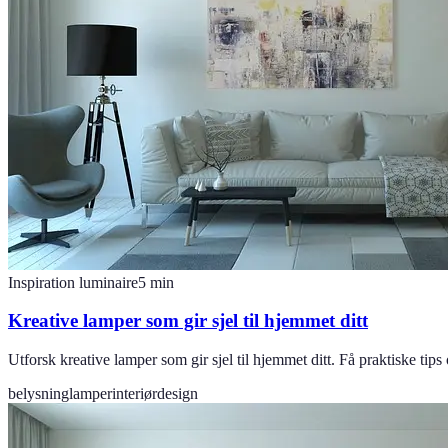
Inspiration luminaire
5
min
Kreative lamper som gir sjel til hjemmet ditt
Utforsk kreative lamper som gir sjel til hjemmet ditt. Få praktiske tips
belysning
lamper
interiørdesign