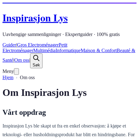
Inspirasjon Lys
Uavhengige sammenligninger · Ekspertguider · 100% gratis
Guider
|
Gros Electroménager
Petit
Electroménager
Multimédia
Informatique
Maison & Confort
Beauté &
Santé
|
Om oss
|
Søk
Meny
Hjem
Om oss
Om Inspirasjon Lys
Vårt oppdrag
Inspirasjon Lys ble skapt ut fra en enkel observasjon: å kjøpe et
teknologi- eller husholdningsprodukt har blitt en hindringsbane. For