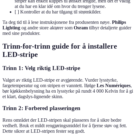
striper kan enkelt klippes til ønsket lengde, men det er viktig
at du har en klar idé om hvor du trenger lysene.
[ ] Kontroller at du har tilgang til strømkilder.
Ta deg tid til å lese instruksjonene fra produsenten nøye.
Philips
Lighting
og andre store aktører som
Osram
tilbyr detaljerte guider
med sine produkter.
Trinn-for-trinn guide for å installere
LED-stripe
Trinn 1: Velg riktig LED-stripe
Valget av riktig LED-stripe er avgjørende. Vurder lysstyrke,
fargetemperatur og om stripen er vanntett. Ifølge
Les Numériques
,
bør kjøkkenbelysning ha en lysstyrke på rundt 4 000 Kelvin for å gi
et klart, dagslys-lignende skinn.
Trinn 2: Forbered plasseringen
Rens området der LED-stripen skal plasseres for å sikre bedre
vedheft. Bruk et mildt rengjøringsmiddel for å fjerne støv og fett.
Dette sikrer at LED-stripen fester seg godt.