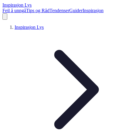
Inspirasjon Lys
Feil å unngå
Tips og Råd
Tendenser
Guider
Inspirasjon
Inspirasjon Lys