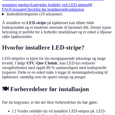
populære merker
Analytiske fordeler ved LED-striper
##
FAQ
Glossaire
Checklist før installasjon
Konklusjon
Innholdsfortegnelse
(
19
seksjoner
)
Å installere en
LED-stripe
på kjøkkenet kan tilføre både
funksjonalitet og et moderne utseende til hjemmet ditt. Denne typen
belysning er perfekt for å forbedre inneklimaet og er enkel å tilpasse
ulike kjøkkenstiler.
Hvorfor installere LED-stripe?
LED-stripelys er kjent for sin energisparende teknologi og lange
levetid. I følge
UFC-Que Choisir
, kan LED-lys redusere
energiforbruket med opptil 80 % sammenlignet med tradisjonelle
lyspærer. Dette er en enkel måte å legge til stemningsbelysning til
kjøkkenet, samtidig som du sparer energi og penger.
🍽 Forberedelser før installasjon
Før du begynner, er det der flere forberedelser du bør gjøre.
[ ] Vurder området du vil installere LED-stripen på. LED-