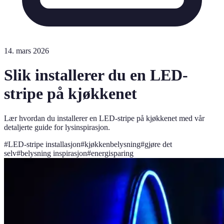
14. mars 2026
Slik installerer du en LED-
stripe på kjøkkenet
Lær hvordan du installerer en LED-stripe på kjøkkenet med vår
detaljerte guide for lysinspirasjon.
#
LED-stripe installasjon
#
kjøkkenbelysning
#
gjøre det
selv
#
belysning inspirasjon
#
energisparing