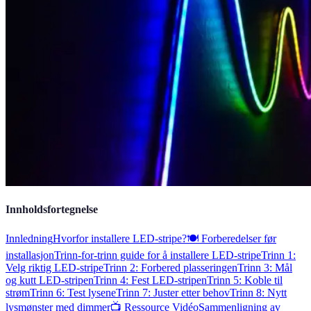
Innholdsfortegnelse
Innledning
Hvorfor installere LED-stripe?
🍽 Forberedelser før
installasjon
Trinn-for-trinn guide for å installere LED-stripe
Trinn 1:
Velg riktig LED-stripe
Trinn 2: Forbered plasseringen
Trinn 3: Mål
og kutt LED-stripen
Trinn 4: Fest LED-stripen
Trinn 5: Koble til
strøm
Trinn 6: Test lysene
Trinn 7: Juster etter behov
Trinn 8: Nytt
lysmønster med dimmer
📺 Ressource Vidéo
Sammenligning av