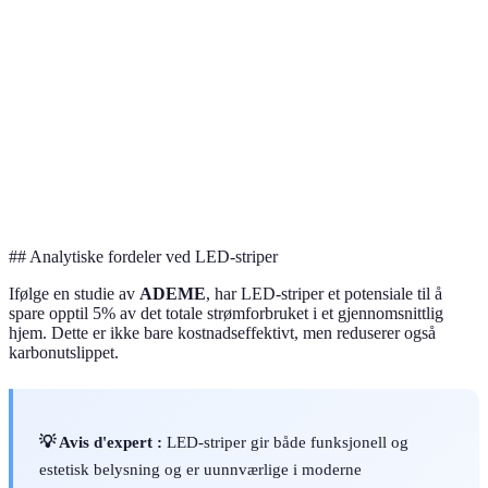
Effekt
20W/m
17W/m
15W/m
Lysstyrke
1600lm
1400lm
1300lm
Pris
Høy
Medium
Lav
Bedømming
⭐⭐⭐⭐⭐
⭐⭐⭐⭐
⭐⭐⭐
## Analytiske fordeler ved LED-striper
Ifølge en studie av
ADEME
, har LED-striper et potensiale til å
spare opptil 5% av det totale strømforbruket i et gjennomsnittlig
hjem. Dette er ikke bare kostnadseffektivt, men reduserer også
karbonutslippet.
💡 Avis d'expert :
LED-striper gir både funksjonell og
estetisk belysning og er uunnværlige i moderne