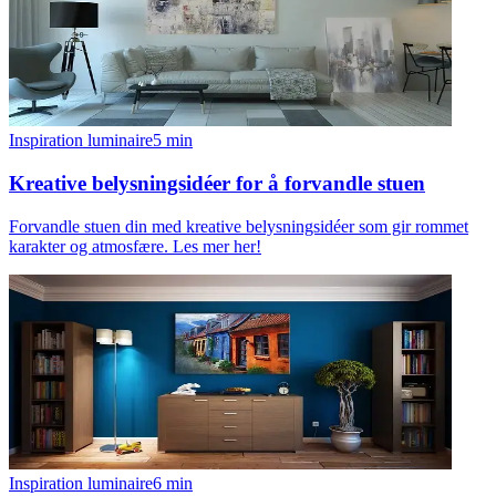
Inspiration luminaire
5
min
Kreative belysningsidéer for å forvandle stuen
Forvandle stuen din med kreative belysningsidéer som gir rommet
karakter og atmosfære. Les mer her!
Inspiration luminaire
6
min