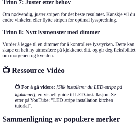
Trinn 7: Juster etter behov
Om nødvendig, juster stripen for det beste resultatet. Kanskje vil du
endre vinkelen eller flytte stripen for optimal lysspredning.
Trinn 8: Nytt lysmønster med dimmer
Vurder å legge til en dimmer for å kontrollere lysstyrken. Dette kan
skape en helt ny atmosfære på kjøkkenet ditt, og gir deg fleksibilitet
om morgenen og kvelden.
📺 Ressource Vidéo
📺 For å gå videre:
[Slik installerer du LED-stripe på
kjøkkenet]
, en visuell guide til LED-installasjon. Se
etter på YouTube: "LED stripe installation kitchen
tutorial".
Sammenligning av populære merker
Egenskap
Philips Hue
LIFX
Govee