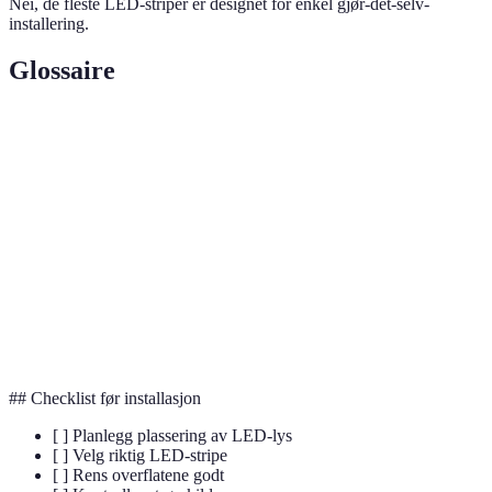
Nei, de fleste LED-striper er designet for enkel gjør-det-selv-
installering.
Glossaire
Terme
Définition
Måleenhet for lysstyrke, viktig for å evaluere en
Lumen
lyskildes effektivitet.
Måleenhet for fargetemperatur, avgjør om lyset oppfattes
Kelvin
som varmt eller kaldt.
Watt
Energiforbruket til lyset, viktig for strømregningen din.
## Checklist før installasjon
[ ] Planlegg plassering av LED-lys
[ ] Velg riktig LED-stripe
[ ] Rens overflatene godt