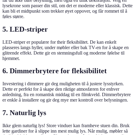
får du ikke bare belysning, men også en unik dekorasjon. Velg en
lysekrone som passer din stil, om det er moderne eller klassisk. Dette
kan bli et midtpunkt som trekker øyet oppover, og får rommet til å
føles større.
5. LED-striper
LED-striper er populære for their fleksibilitet. De kan enkelt
plasseres langs hyller, under møbler eller bak TV-en for å skape en
glitrende effekt. Dette gir en stemningsfull og moderne følelse til
hjemmet.
6. Dimmerbrytere for fleksibilitet
Investering i dimmere gir deg muligheten til å justere lysstyrken.
Dette er perfekt for å skape den riktige atmosfæren for enhver
anledning, fra en romantisk middag til en filmkveld. Dimmerbrytere
er enkle å installere og gir deg mye mer kontroll over belysningen.
7. Naturlig lys
Ikke glem naturlig lys! Store vinduer kan framheve stuen din. Bruk
lette gardiner for å slippe inn mest mulig lys. Når mulig, møbler så