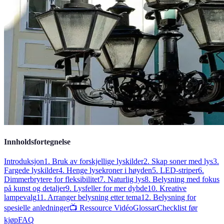
Innholdsfortegnelse
Introduksjon
1. Bruk av forskjellige lyskilder
2. Skap soner med lys
3.
Fargede lyskilder
4. Henge lysekroner i høyden
5. LED-striper
6.
Dimmerbrytere for fleksibilitet
7. Naturlig lys
8. Belysning med fokus
på kunst og detaljer
9. Lysfeller for mer dybde
10. Kreative
lampevalg
11. Arranger belysning etter tema
12. Belysning for
spesielle anledninger
📺 Ressource Vidéo
Glossar
Checklist før
kjøp
FAQ