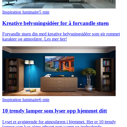
Inspiration luminaire
5
min
Kreative belysningsidéer for å forvandle stuen
Forvandle stuen din med kreative belysningsidéer som gir rommet
karakter og atmosfære. Les mer her!
Inspiration luminaire
6
min
10 trendy lamper som lyser opp hjemmet ditt
Lyset er avgjørende for atmosfæren i hjemmet. Her er 10 trendy
lamper som kan gjøre ethvert rom varmt og innbydende.