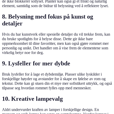
de ikke blokkerer sollyset. Planter kan også gi et friskt og naturlig
element, samtidig som de bidrar til belysning ved å reflektere lyset.
8. Belysning med fokus på kunst og
detaljer
Hvis du har kunstverk eller spesielle detaljer du vil trekke frem, kan
du bruke spotlights for å belyse disse. Dette gir ikke bare
oppmerksomhet til dine favoritter, men kan også gjøre rommet mer
personlig og unikt. Det handler om å vise frem de elementene som
virkelig betyr noe for deg.
9. Lysfeller for mer dybde
Bruk lysfeller for å lage et dybdemiljø. Plasser ulike lyskilder i
forskjellige høyder og avstander for å skape en følelse av rom og
tekstur. Dette kan gi stuen din et mye mer sofistikert uttrykk, og også
tilpasse seg hvordan rommet fylles opp med mennesker.
10. Kreative lampevalg
Aldri undervurder kraften av lamper i forskjellige design. En