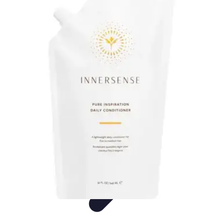
Inspirasjon Lys
Feil å unngå
Tips og Råd
Tendenser
Guider
Inspirasjon
Inspirasjon Lys