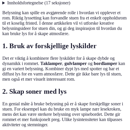
Innholdsfortegnelse
(
17
seksjoner
)
Belysning kan spille en avgjørende rolle i hvordan vi opplever et
rom. Riktig lyssetting kan forvandle stuen fra et enkelt oppholdsrom
til et koselig fristed. I denne artikkelen vil vi utforske kreative
belysningsideer for stuen din, og gi deg inspirasjon til hvordan du
kan bruke lys for å skape atmosfære.
1. Bruk av forskjellige lyskilder
Det er viktig å kombinere flere lyskilder for å skape dybde og
dynamikk i rommet.
Taklamper
,
gulvlamper
og
bordlamper
kan
gi en variert belysning. Kombiner dypt lys med spotter og har et
diffust lys for en varm atmosfære. Dette gir ikke bare lys til stuen,
men også et mer visuelt interessant rom.
2. Skap soner med lys
En genial måte å bruke belysning på er å skape forskjellige soner i
stuen. For eksempel kan du bruke en myk lampe nær lesekroken,
mens det kan være sterkere belysning over spisebordet. Dette gir
rommet et mer funksjonelt preg. Ulike lysintensiteter kan tilpasses
aktiviteter og stemninger.