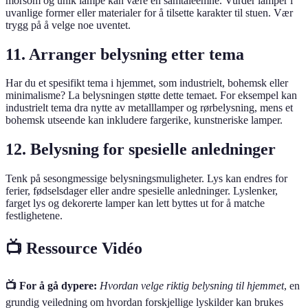
morsom og unik lampe kan være en samtaleemne. Vurder lamper i
uvanlige former eller materialer for å tilsette karakter til stuen. Vær
trygg på å velge noe uventet.
11. Arranger belysning etter tema
Har du et spesifikt tema i hjemmet, som industrielt, bohemsk eller
minimalisme? La belysningen støtte dette temaet. For eksempel kan
industrielt tema dra nytte av metalllamper og rørbelysning, mens et
bohemsk utseende kan inkludere fargerike, kunstneriske lamper.
12. Belysning for spesielle anledninger
Tenk på sesongmessige belysningsmuligheter. Lys kan endres for
ferier, fødselsdager eller andre spesielle anledninger. Lyslenker,
farget lys og dekorerte lamper kan lett byttes ut for å matche
festlighetene.
📺 Ressource Vidéo
📺 For å gå dypere:
Hvordan velge riktig belysning til hjemmet
, en
grundig veiledning om hvordan forskjellige lyskilder kan brukes