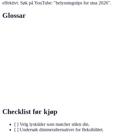
effektivt. Søk på YouTube: "belysningstips for stua 2026".
Glossar
Terme
Definisjon
Prosessen med å gi lys til et rom for funksjon og
Belysning
atmosfære.
Hvor mye lys en kilde avgir. Viktig for å skape riktig
Lysstyrke
stemning.
Naturlig
Lys som kommer fra solen eller månen. Brukes for å
lys
skape lys i rommet uten kunstig belysning.
Checklist før kjøp
[ ] Velg lyskilder som matcher stilen din.
[ ] Undersøk dimmeralternativer for fleksibilitet.