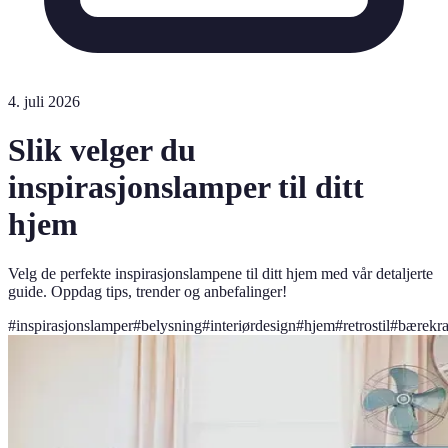
4. juli 2026
Slik velger du
inspirasjonslamper til ditt
hjem
Velg de perfekte inspirasjonslampene til ditt hjem med vår detaljerte
guide. Oppdag tips, trender og anbefalinger!
#
inspirasjonslamper
#
belysning
#
interiørdesign
#
hjem
#
retrostil
#
bærekra