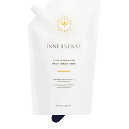
Inspirasjon Lys
Feil å unngå
Tips og Råd
Tendenser
Guider
Inspirasjon
Inspirasjon Lys