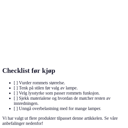
Belysningsartikler som kombinerer estetikk
Inspirasjonslamper
med funksjonalitet.
Bærekraftige
Materialer laget for å ha minimal
materialer
innvirkning på miljøet.
De ulike fargetonene som lys kan ha, fra
Lysfargespekter
varmt til kaldt.
Checklist før kjøp
[ ] Vurder rommets størrelse.
[ ] Tenk på stilen før valg av lampe.
[ ] Velg lysstyrke som passer rommets funksjon.
[ ] Sjekk materialene og hvordan de matcher resten av
innredningen.
[ ] Unngå overbelastning med for mange lamper.
Vi har valgt ut flere produkter tilpasset denne artikkelen. Se våre
anbefalinger nedenfor!