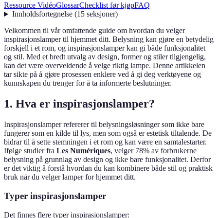
Ressource Vidéo
Glossar
Checklist før kjøp
FAQ
Innholdsfortegnelse
(
15
seksjoner
)
Velkommen til vår omfattende guide om hvordan du velger
inspirasjonslamper til hjemmet ditt. Belysning kan gjøre en betydelig
forskjell i et rom, og inspirasjonslamper kan gi både funksjonalitet
og stil. Med et bredt utvalg av design, former og stiler tilgjengelig,
kan det være overveldende å velge riktig lampe. Denne artikkelen
tar sikte på å gjøre prosessen enklere ved å gi deg verktøyene og
kunnskapen du trenger for å ta informerte beslutninger.
1. Hva er inspirasjonslamper?
Inspirasjonslamper refererer til belysningsløsninger som ikke bare
fungerer som en kilde til lys, men som også er estetisk tiltalende. De
bidrar til å sette stemningen i et rom og kan være en samtalestarter.
Ifølge studier fra
Les Numériques
, velger 78% av forbrukerne
belysning på grunnlag av design og ikke bare funksjonalitet. Derfor
er det viktig å forstå hvordan du kan kombinere både stil og praktisk
bruk når du velger lamper for hjemmet ditt.
Typer inspirasjonslamper
Det finnes flere typer inspirasjonslamper: