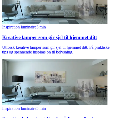
Inspiration luminaire
5
min
Kreative lamper som gir sjel til hjemmet ditt
Utforsk kreative lamper som gir sjel til hjemmet ditt. Få praktiske
tips og spennende inspirasjon til belysning.
Inspiration luminaire
5
min