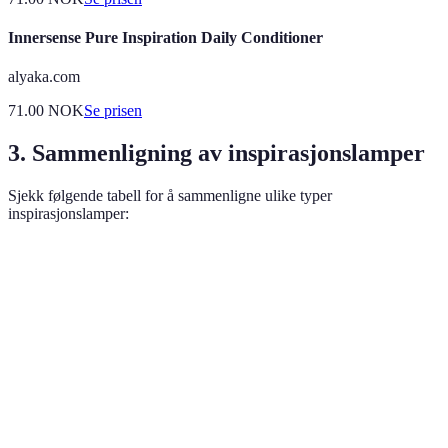
Innersense Pure Inspiration Daily Conditioner
alyaka.com
71.00
NOK
Se prisen
3. Sammenligning av inspirasjonslamper
Sjekk følgende tabell for å sammenligne ulike typer
inspirasjonslamper:
Type lampe
Størrelse
Stil
Lysstyrke
Taklampe
Stor
Moderne
Høy
Gulvlampe
Variabel
Industriell
Justerbar
Bordlampe
Liten
Klassisk
Lav