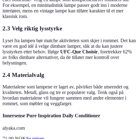
For eksempel, en minimalistisk lampe passer godt inn i moderne
interiører, mens en vintage lampe kan tilføre karakter til et mer
klassisk rom.
2.3 Velg riktig lysstyrke
Lyset fra lampen bør matche aktiviteten som skjer i rommet. Det kan
være en god idé å velge dimbare lamper, slik at du kan justere
lysstyrken etter behov. Ifølge
UFC-Que Choisir
, foretrekker 62%
av folks dimbare alternativer, da de tillater mer kontroll over
belysningen.
2.4 Materialvalg
Materialene som lampene er laget av, påvirker både utseendet og
kvaliteten. Metall, glass og tre er populære valg. Tenk også på
hvordan materialene vil fungere sammen med andre elementer i
rommet, som møbler og veggfarger.
Innersense Pure Inspiration Daily Conditioner
alyaka.com
71.00
NOK
Se prisen