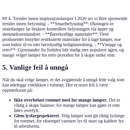
Pendellampe
Medium
Bohemsk
Høy
## 4. Trender innen inspirasjonslamper I 2026 ser vi flere spennende
trender innen belysning: - **Smartbelysning**: Økningen av
smartlamper lar brukere kontrollere belysningen via apper og
stemmekommandoer. - **Bærekraftige materialer**: Flere
produsenter benytter resirkulerte materialer for å lage lamper, noe
som bidrar til en mer bærekraftig boliginnredning. - **Vintage og
retro**: Gjenstander fra fortiden blir stadig mer populære igjen, og
mange velger lamper fra retro perioden for å skape unike rom.
5. Vanlige feil å unngå
Når du skal velge lamper, er det avgjørende å unngå feile valg som
kan ødelegge estetikken i rommet. Her er noen feil å være
oppmerksom på:
Ikke overbelast rommet med for mange lamper
. Det er
viktig å skape balanse; for mange lamper kan gjøre et rom
føles overfylt.
Glem lysfargespekteret
. Velg lamper som gir riktig lysfarge
for rommet, for eksempel varmere lys til stuer og kaldere lys
til arbeidsrom.