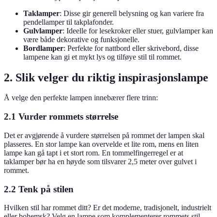
Taklamper
: Disse gir generell belysning og kan variere fra
pendellamper til takplafonder.
Gulvlamper
: Ideelle for lesekroker eller stuer, gulvlamper kan
være både dekorative og funksjonelle.
Bordlamper
: Perfekte for nattbord eller skrivebord, disse
lampene kan gi et mykt lys og tilføye stil til rommet.
2. Slik velger du riktig inspirasjonslampe
Å velge den perfekte lampen innebærer flere trinn:
2.1 Vurder rommets størrelse
Det er avgjørende å vurdere størrelsen på rommet der lampen skal
plasseres. En stor lampe kan overvelde et lite rom, mens en liten
lampe kan gå tapt i et stort rom. En tommelfingerregel er at
taklamper bør ha en høyde som tilsvarer 2,5 meter over gulvet i
rommet.
2.2 Tenk på stilen
Hvilken stil har rommet ditt? Er det moderne, tradisjonelt, industrielt
eller bohemsk? Velg en lampe som komplementerer rommets stil.