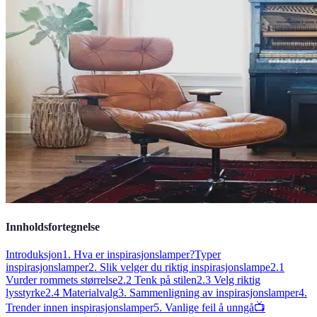
Innholdsfortegnelse
Introduksjon
1. Hva er inspirasjonslamper?
Typer
inspirasjonslamper
2. Slik velger du riktig inspirasjonslampe
2.1
Vurder rommets størrelse
2.2 Tenk på stilen
2.3 Velg riktig
lysstyrke
2.4 Materialvalg
3. Sammenligning av inspirasjonslamper
4.
Trender innen inspirasjonslamper
5. Vanlige feil å unngå
📺