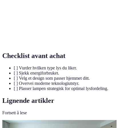
Lux
Måleenhet for belysningsstyrke.
LED
Lysdiode, kjent for effektivt energiforbruk.
Halogen
En type pære kjent for naturlig lysutbytte.
Checklist avant achat
[ ] Vurder hvilken type lys du liker.
[ ] Sjekk energiforbruket.
[ ] Velg et design som passer hjemmet ditt.
[ ] Overvei moderne teknologiutstyr.
[ ] Plasser lampen strategisk for optimal lysfordeling.
Lignende artikler
Fortsett å lese