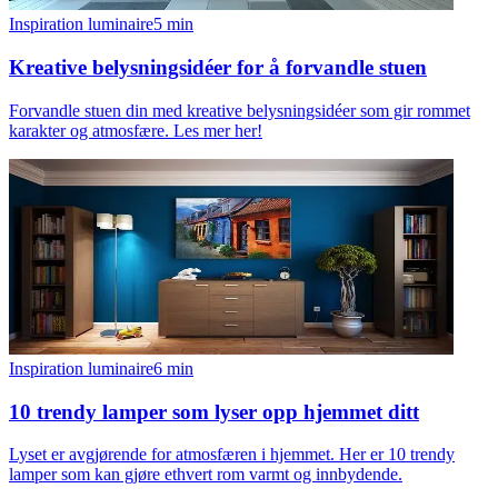
Inspiration luminaire
5
min
Kreative belysningsidéer for å forvandle stuen
Forvandle stuen din med kreative belysningsidéer som gir rommet
karakter og atmosfære. Les mer her!
Inspiration luminaire
6
min
10 trendy lamper som lyser opp hjemmet ditt
Lyset er avgjørende for atmosfæren i hjemmet. Her er 10 trendy
lamper som kan gjøre ethvert rom varmt og innbydende.