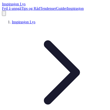
Inspirasjon Lys
Feil å unngå
Tips og Råd
Tendenser
Guider
Inspirasjon
Inspirasjon Lys