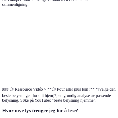
sammenligning:
Kriterium
LED
Halogen
Glødelampe
Energiforbruk
Lav
Moderat
Høy
Lysstyrke
Høy
Naturlig
Variabel
Over 20,000
2,000
Levetid
1,000 timer
timer
timer
Kostnad
Varierer
Rimelig
Billig
### 📺 Ressource Vidéo > **📺 Pour aller plus loin :** *[Velge den
beste belysningen for ditt hjem]*, en grundig analyse av passende
belysning. Søke på YouTube: "beste belysning hjemme".
Hvor mye lys trenger jeg for å lese?