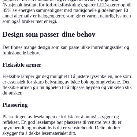
(Nasjonalt institutt for forbruksforskning), sparer LED-pærer opptil
85% av energien sammenlignet med tradisjonelle glødelamper. Et
annet alternativ er halogenpærer, som gir et varmt, naturlig lys men
som også bruker mer energi.
Design som passer dine behov
Det finnes mange design som kan passe ulike innredningsstiler og
funksjonelle behov.
Fleksible armer
Fleksible lamper gir deg mulighet til å justere lysvinkelen, noe som
er essensielt for skarp belysning av både bok og omgivelsene. Den
fleksible armen gir muligheten til å tilpasse høyden og vinkelen slik
du ønsker.
Plassering
Plasseringen av leselampen er kritisk for å unngå skygger og
reflekser. En god leselampe bør plasseres til venstre hvis du er
høyrehendt, og motsatt hvis du er venstrehendt. Dette hindrer
skygger fra å dekke lesematerialet ditt.