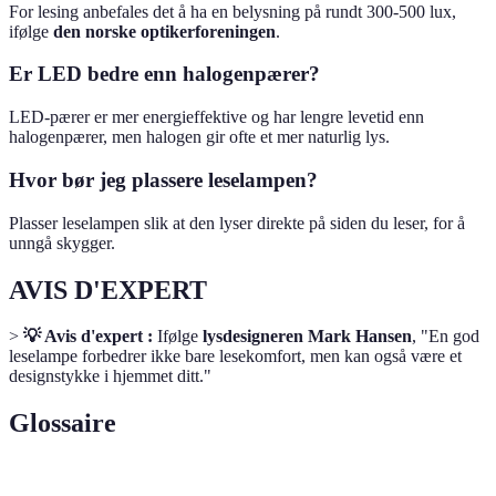
For lesing anbefales det å ha en belysning på rundt 300-500 lux,
ifølge
den norske optikerforeningen
.
Er LED bedre enn halogenpærer?
LED-pærer er mer energieffektive og har lengre levetid enn
halogenpærer, men halogen gir ofte et mer naturlig lys.
Hvor bør jeg plassere leselampen?
Plasser leselampen slik at den lyser direkte på siden du leser, for å
unngå skygger.
AVIS D'EXPERT
>
💡 Avis d'expert :
Ifølge
lysdesigneren Mark Hansen
, "En god
leselampe forbedrer ikke bare lesekomfort, men kan også være et
designstykke i hjemmet ditt."
Glossaire
Terme
Définition