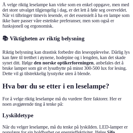
Å velge riktig leselampe kan virke som en enkel oppgave, men med
det store utvalget tilgjengelig i dag, er det lett å føle seg overveldet.
Når vi tilbringer timevis lesende, er det essensielt å ha en lampe som
ikke bare passer våre estetiske preferanser, men som også er
funksjonell og ergonomisk.
📚 Viktigheten av riktig belysning
Riktig belysning kan drastisk forbedre din leseopplevelse. Dårlig lys
kan føre til tretthet i øynene, hodepine og i lengden, kan det skade
synet ditt. Ifølge
den norske optikerforeningen
, anbefales det å
bruke lamper som gir et lysutbytte på minst 300-500 lux for lesing.
Dette vil gi tilstrekkelig lysstyrke uten å blende.
Hva bør du se etter i en leselampe?
For å velge riktig leselampe må du vurdere flere faktorer. Her er
noen avgjørende ting å tenke på:
Lyskildetype
Når du velger leselampe, må du tenke på lyskilden. LED-lamper er
populære for sin holdbarhet og energieffektivitet. Ifølge
Sifo