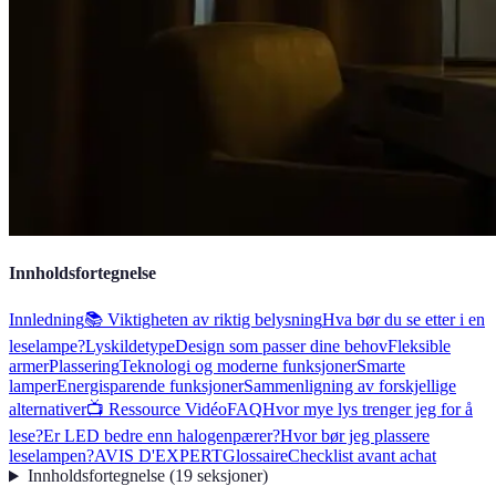
Innholdsfortegnelse
Innledning
📚 Viktigheten av riktig belysning
Hva bør du se etter i en
leselampe?
Lyskildetype
Design som passer dine behov
Fleksible
armer
Plassering
Teknologi og moderne funksjoner
Smarte
lamper
Energisparende funksjoner
Sammenligning av forskjellige
alternativer
📺 Ressource Vidéo
FAQ
Hvor mye lys trenger jeg for å
lese?
Er LED bedre enn halogenpærer?
Hvor bør jeg plassere
leselampen?
AVIS D'EXPERT
Glossaire
Checklist avant achat
Innholdsfortegnelse
(
19
seksjoner
)