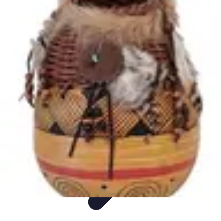
Inspirasjon Lys
Feil å unngå
Tips og Råd
Tendenser
Guider
Inspirasjon
Inspirasjon Lys