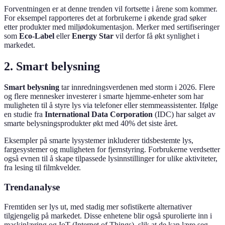
Forventningen er at denne trenden vil fortsette i årene som kommer.
For eksempel rapporteres det at forbrukerne i økende grad søker
etter produkter med miljødokumentasjon. Merker med sertifiseringer
som
Eco-Label
eller
Energy Star
vil derfor få økt synlighet i
markedet.
2. Smart belysning
Smart belysning
tar innredningsverdenen med storm i 2026. Flere
og flere mennesker investerer i smarte hjemme-enheter som har
muligheten til å styre lys via telefoner eller stemmeassistenter. Ifølge
en studie fra
International Data Corporation
(IDC) har salget av
smarte belysningsprodukter økt med 40% det siste året.
Eksempler på smarte lysystemer inkluderer tidsbestemte lys,
fargesystemer og muligheten for fjernstyring. Forbrukerne verdsetter
også evnen til å skape tilpassede lysinnstillinger for ulike aktiviteter,
fra lesing til filmkvelder.
Trendanalyse
Fremtiden ser lys ut, med stadig mer sofistikerte alternativer
tilgjengelig på markedet. Disse enhetene blir også spurolierte inn i
maskinlæring og IoT (Internet of Things), slik at de kan lære seg