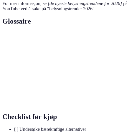
For mer informasjon, se
[de nyeste belysningstrendene for 2026]
på
YouTube ved å søke på "belysningstrender 2026".
Glossaire
Terme
Définition
Bærekraftig
Lysprodukter laget for å være energieffektive og
belysning
miljøvennlige.
Minimalistisk
Stiler med en ren og enkel estetikk, ofte preget
design
av få elementer.
Smart
Belysningssystemer som kan styres via
belysning
applikasjoner og automatisering.
Checklist før kjøp
[ ] Undersøke bærekraftige alternativer