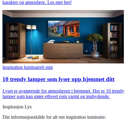
karakter og atmosfære. Les mer her!
Inspiration luminaire
6
min
10 trendy lamper som lyser opp hjemmet ditt
Lyset er avgjørende for atmosfæren i hjemmet. Her er 10 trendy
lamper som kan gjøre ethvert rom varmt og innbydende.
Inspirasjon Lys
Din informasjonskilde for alt om
inspiration luminaire
.