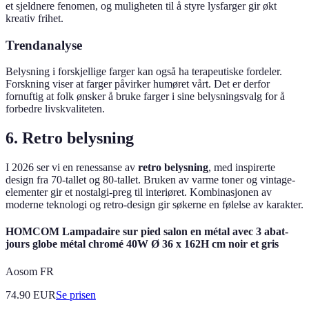
et sjeldnere fenomen, og muligheten til å styre lysfarger gir økt
kreativ frihet.
Trendanalyse
Belysning i forskjellige farger kan også ha terapeutiske fordeler.
Forskning viser at farger påvirker humøret vårt. Det er derfor
fornuftig at folk ønsker å bruke farger i sine belysningsvalg for å
forbedre livskvaliteten.
6. Retro belysning
I 2026 ser vi en renessanse av
retro belysning
, med inspirerte
design fra 70-tallet og 80-tallet. Bruken av varme toner og vintage-
elementer gir et nostalgi-preg til interiøret. Kombinasjonen av
moderne teknologi og retro-design gir søkerne en følelse av karakter.
HOMCOM Lampadaire sur pied salon en métal avec 3 abat-
jours globe métal chromé 40W Ø 36 x 162H cm noir et gris
Aosom FR
74.90
EUR
Se prisen