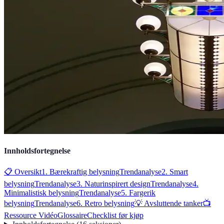
Innholdsfortegnelse
📋 Oversikt
1. Bærekraftig belysning
Trendanalyse
2. Smart
belysning
Trendanalyse
3. Naturinspirert design
Trendanalyse
4.
Minimalistisk belysning
Trendanalyse
5. Fargerik
belysning
Trendanalyse
6. Retro belysning
💡 Avsluttende tanker
📺
Ressource Vidéo
Glossaire
Checklist før kjøp