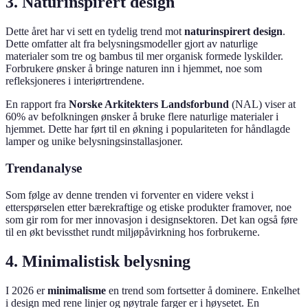
3. Naturinspirert design
Dette året har vi sett en tydelig trend mot
naturinspirert design
.
Dette omfatter alt fra belysningsmodeller gjort av naturlige
materialer som tre og bambus til mer organisk formede lyskilder.
Forbrukere ønsker å bringe naturen inn i hjemmet, noe som
refleksjoneres i interiørtrendene.
En rapport fra
Norske Arkitekters Landsforbund
(NAL) viser at
60% av befolkningen ønsker å bruke flere naturlige materialer i
hjemmet. Dette har ført til en økning i populariteten for håndlagde
lamper og unike belysningsinstallasjoner.
Trendanalyse
Som følge av denne trenden vi forventer en videre vekst i
etterspørselen etter bærekraftige og etiske produkter framover, noe
som gir rom for mer innovasjon i designsektoren. Det kan også føre
til en økt bevissthet rundt miljøpåvirkning hos forbrukerne.
4. Minimalistisk belysning
I 2026 er
minimalisme
en trend som fortsetter å dominere. Enkelhet
i design med rene linjer og nøytrale farger er i høysetet. En