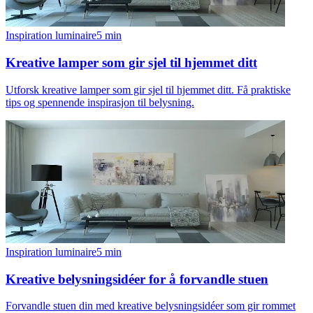
Inspiration luminaire
5
min
Kreative lamper som gir sjel til hjemmet ditt
Utforsk kreative lamper som gir sjel til hjemmet ditt. Få praktiske
tips og spennende inspirasjon til belysning.
Inspiration luminaire
5
min
Kreative belysningsidéer for å forvandle stuen
Forvandle stuen din med kreative belysningsidéer som gir rommet