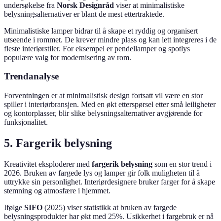
undersøkelse fra
Norsk Designråd
viser at minimalistiske
belysningsalternativer er blant de mest ettertraktede.
Minimalistiske lamper bidrar til å skape et ryddig og organisert
utseende i rommet. De krever mindre plass og kan lett integreres i de
fleste interiørstiler. For eksempel er pendellamper og spotlys
populære valg for modernisering av rom.
Trendanalyse
Forventningen er at minimalistisk design fortsatt vil være en stor
spiller i interiørbransjen. Med en økt etterspørsel etter små leiligheter
og kontorplasser, blir slike belysningsalternativer avgjørende for
funksjonalitet.
5. Fargerik belysning
Kreativitet eksploderer med
fargerik belysning
som en stor trend i
2026. Bruken av fargede lys og lamper gir folk muligheten til å
uttrykke sin personlighet. Interiørdesignere bruker farger for å skape
stemning og atmosfære i hjemmet.
Ifølge
SIFO
(2025) viser statistikk at bruken av fargede
belysningsprodukter har økt med 25%. Usikkerhet i fargebruk er nå