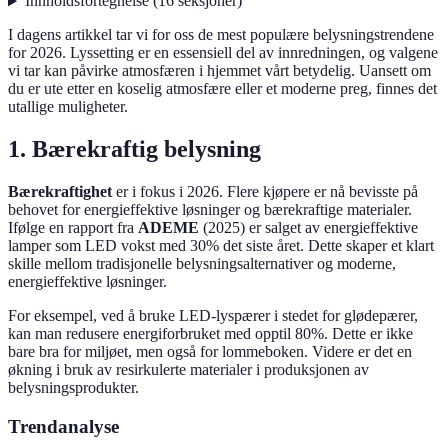
Innholdsfortegnelse
(
16
seksjoner
)
I dagens artikkel tar vi for oss de mest populære belysningstrendene
for 2026. Lyssetting er en essensiell del av innredningen, og valgene
vi tar kan påvirke atmosfæren i hjemmet vårt betydelig. Uansett om
du er ute etter en koselig atmosfære eller et moderne preg, finnes det
utallige muligheter.
1. Bærekraftig belysning
Bærekraftighet
er i fokus i 2026. Flere kjøpere er nå bevisste på
behovet for energieffektive løsninger og bærekraftige materialer.
Ifølge en rapport fra
ADEME
(2025) er salget av energieffektive
lamper som LED vokst med 30% det siste året. Dette skaper et klart
skille mellom tradisjonelle belysningsalternativer og moderne,
energieffektive løsninger.
For eksempel, ved å bruke LED-lyspærer i stedet for glødepærer,
kan man redusere energiforbruket med opptil 80%. Dette er ikke
bare bra for miljøet, men også for lommeboken. Videre er det en
økning i bruk av resirkulerte materialer i produksjonen av
belysningsprodukter.
Trendanalyse