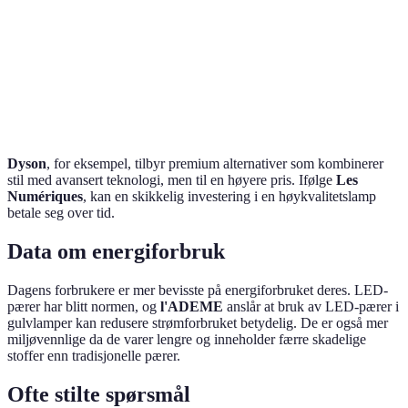
Flere
Full smart
Funksjoner
Grunnleggende
justeringer
integrasjon
Holdbarhet
Lav
Moderat
Høy
Dyson
, for eksempel, tilbyr premium alternativer som kombinerer
stil med avansert teknologi, men til en høyere pris. Ifølge
Les
Numériques
, kan en skikkelig investering i en høykvalitetslamp
betale seg over tid.
Data om energiforbruk
Dagens forbrukere er mer bevisste på energiforbruket deres. LED-
pærer har blitt normen, og
l'ADEME
anslår at bruk av LED-pærer i
gulvlamper kan redusere strømforbruket betydelig. De er også mer
miljøvennlige da de varer lengre og inneholder færre skadelige
stoffer enn tradisjonelle pærer.
Ofte stilte spørsmål