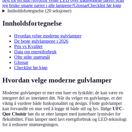
best for en stue?
Hvorfor velge LED over tradisjonelle pærer?
Kan
jeg bruke smarte pærer i alle lampene?
Glossar
Checklist før kjøp
Innholdsfortegnelse
(
20
seksjoner
)
Innholdsfortegnelse
Hvordan velge moderne gulvlamper
De beste gulvlampene i 2026
Pris vs Kvalitet
Data om energiforbruk
Ofte stilte spørsmål
Glossar
Checklist før kjøp
Hvordan velge moderne gulvlamper
Moderne gulvlamper er mer enn bare en lyskilde; de kan være en
integrert del av interiøret ditt. Når du velger en gulvlampe, er det
viktig å vurdere både funksjonalitet og design. Flotte gulvlamper
kan forvandle en stue ved å legge til både stil og lys. Ifølge
UFC-
Que Choisir
bør du se etter lamper med justerbare lysnivåer for
fleksibilitet. Finn lamper med lavt energiforbruk og LED-teknologi
for å redusere strømregningen.