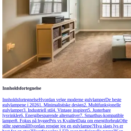
Innholdsfortegnelse
Innholdsfortegnelse
Hvordan velge moderne gulvlamper
De beste
gulvlampene i 2026
1. Minimalistiske design
2. Multifunksjonelle
gulvlamper
3. Industriell stil
4. Vintage inspirert
5. Justerbare
lysvinkler
6. Energibesparende alternativer
7. Smarthus-kompatible
lamper
8. Fokus på hygge
Pris vs Kvalitet
Data om energiforbruk
Ofte
stilte spørsmål
Hvordan rengjør jeg en gulvlampe?
Hva slags lys er