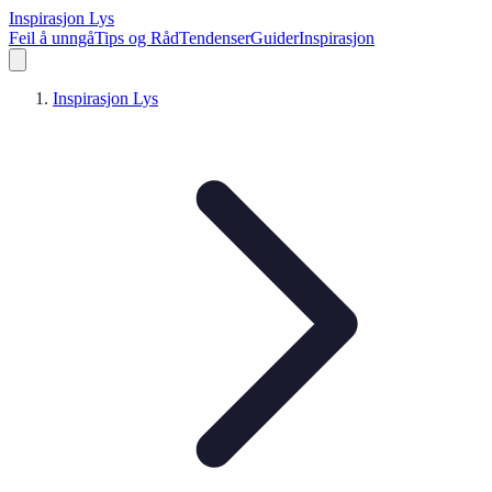
Inspirasjon Lys
Feil å unngå
Tips og Råd
Tendenser
Guider
Inspirasjon
Inspirasjon Lys