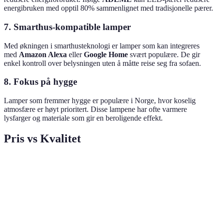
energibruken med opptil 80% sammenlignet med tradisjonelle pærer.
7. Smarthus-kompatible lamper
Med økningen i smarthusteknologi er lamper som kan integreres
med
Amazon Alexa
eller
Google Home
svært populære. De gir
enkel kontroll over belysningen uten å måtte reise seg fra sofaen.
8. Fokus på hygge
Lamper som fremmer hygge er populære i Norge, hvor koselig
atmosfære er høyt prioritert. Disse lampene har ofte varmere
lysfarger og materiale som gir en beroligende effekt.
Pris vs Kvalitet
Kriterium
Lavpris
Midtpris
Høypris
Design
Enkel
Klassisk
Avant-garde
Materiale
Plast
Metall
Tre/metall