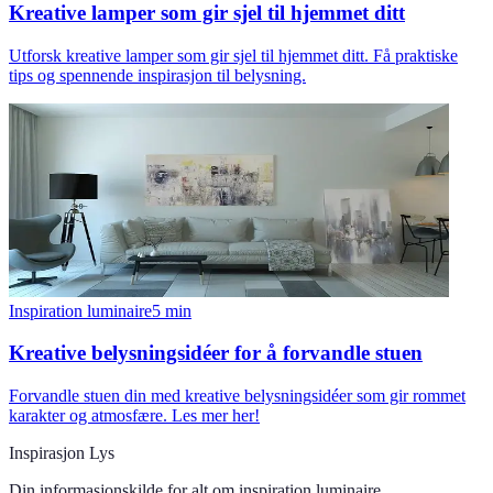
Kreative lamper som gir sjel til hjemmet ditt
Utforsk kreative lamper som gir sjel til hjemmet ditt. Få praktiske
tips og spennende inspirasjon til belysning.
Inspiration luminaire
5
min
Kreative belysningsidéer for å forvandle stuen
Forvandle stuen din med kreative belysningsidéer som gir rommet
karakter og atmosfære. Les mer her!
Inspirasjon Lys
Din informasjonskilde for alt om
inspiration luminaire
.