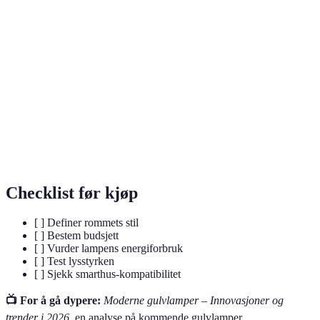
Terme
Definisjon
LED
Lysdiode kjent for energieffektivitet og lang varighet.
Teknologi som tillater fjernstyring av
Smarthus
hjemmeteknologi, inkl. belysning.
Et norsk/dansk konsept om koselighet og komfort i
Hygge
hjeminnredning.
Checklist før kjøp
[ ] Definer rommets stil
[ ] Bestem budsjett
[ ] Vurder lampens energiforbruk
[ ] Test lysstyrken
[ ] Sjekk smarthus-kompatibilitet
📺 For å gå dypere:
Moderne gulvlamper – Innovasjoner og
trender i 2026
, en analyse på kommende gulvlamper.