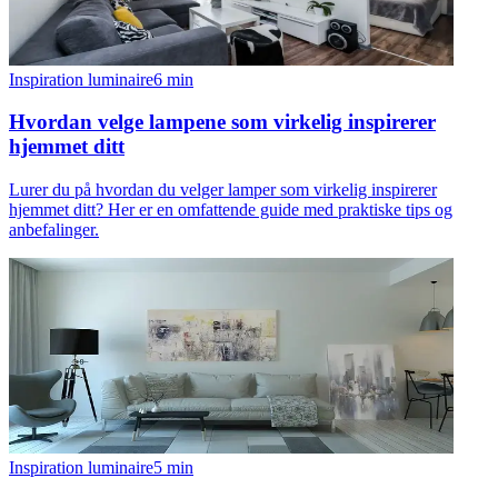
Inspiration luminaire
6
min
Hvordan velge lampene som virkelig inspirerer
hjemmet ditt
Lurer du på hvordan du velger lamper som virkelig inspirerer
hjemmet ditt? Her er en omfattende guide med praktiske tips og
anbefalinger.
Inspiration luminaire
5
min