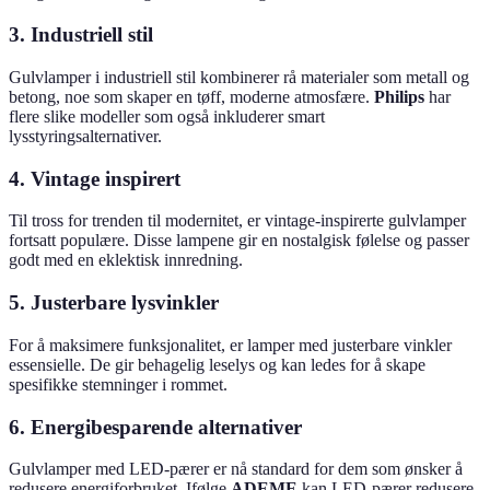
3. Industriell stil
Gulvlamper i industriell stil kombinerer rå materialer som metall og
betong, noe som skaper en tøff, moderne atmosfære.
Philips
har
flere slike modeller som også inkluderer smart
lysstyringsalternativer.
4. Vintage inspirert
Til tross for trenden til modernitet, er vintage-inspirerte gulvlamper
fortsatt populære. Disse lampene gir en nostalgisk følelse og passer
godt med en eklektisk innredning.
5. Justerbare lysvinkler
For å maksimere funksjonalitet, er lamper med justerbare vinkler
essensielle. De gir behagelig leselys og kan ledes for å skape
spesifikke stemninger i rommet.
6. Energibesparende alternativer
Gulvlamper med LED-pærer er nå standard for dem som ønsker å
redusere energiforbruket. Ifølge
ADEME
kan LED-pærer redusere