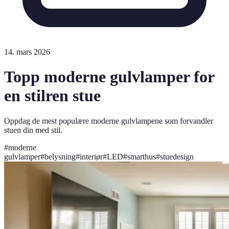
14. mars 2026
Topp moderne gulvlamper for
en stilren stue
Oppdag de mest populære moderne gulvlampene som forvandler
stuen din med stil.
#
moderne
gulvlamper
#
belysning
#
interiør
#
LED
#
smarthus
#
stuedesign