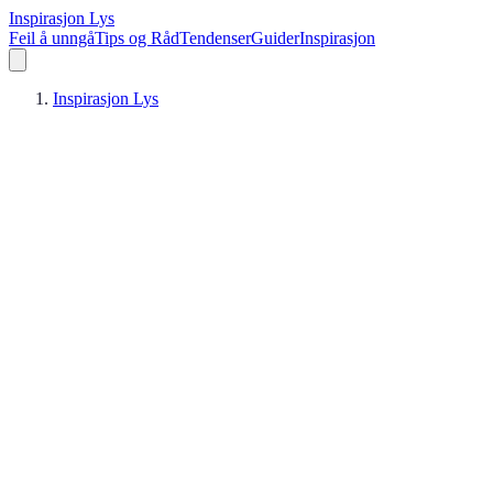
Inspirasjon Lys
Feil å unngå
Tips og Råd
Tendenser
Guider
Inspirasjon
Inspirasjon Lys