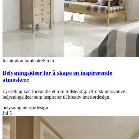
Inspiration luminaire
6
min
Belysningsideer for å skape en inspirerende
atmosfære
Lyssetting kan forvandle et rom fullstendig. Utforsk innovative
belysningsideer som inspirerer til kreativ interiørdesign.
belysning
interiørdesign
Jul 5