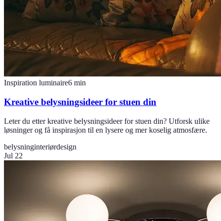
Inspiration luminaire
6
min
Kreative belysningsideer for stuen din
Leter du etter kreative belysningsideer for stuen din? Utforsk ulike
løsninger og få inspirasjon til en lysere og mer koselig atmosfære.
belysning
interiørdesign
Jul 22