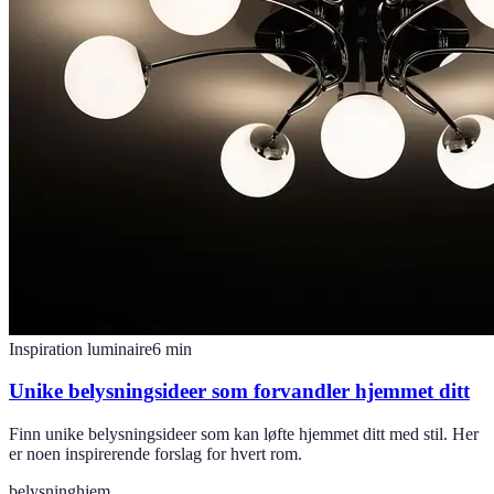
Inspiration luminaire
6
min
Unike belysningsideer som forvandler hjemmet ditt
Finn unike belysningsideer som kan løfte hjemmet ditt med stil. Her
er noen inspirerende forslag for hvert rom.
belysning
hjem